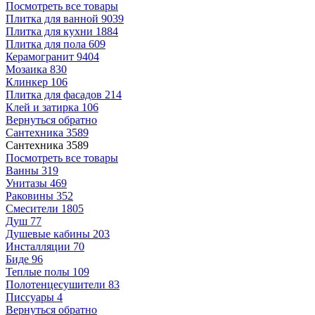
Посмотреть все товары
Плитка для ванной
9039
Плитка для кухни
1884
Плитка для пола
609
Керамогранит
9404
Мозаика
830
Клинкер
106
Плитка для фасадов
214
Клей и затирка
106
Вернуться обратно
Сантехника
3589
Сантехника
3589
Посмотреть все товары
Ванны
319
Унитазы
469
Раковины
352
Смесители
1805
Душ
77
Душевые кабины
203
Инсталляции
70
Биде
96
Теплые полы
109
Полотенцесушители
83
Писсуары
4
Вернуться обратно