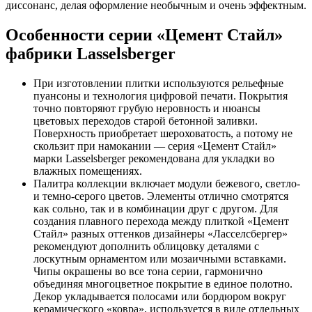
диссонанс, делая оформление необычным и очень эффектным.
Особенности серии «Цемент Стайл»
фабрики Lasselsberger
При изготовлении плитки используются рельефные
пуансоны и технология цифровой печати. Покрытия
точно повторяют грубую неровность и нюансы
цветовых переходов старой бетонной заливки.
Поверхность приобретает шероховатость, а потому не
скользит при намокании — серия «Цемент Стайл»
марки Lasselsberger рекомендована для укладки во
влажных помещениях.
Палитра коллекции включает модули бежевого, светло-
и темно-серого цветов. Элементы отлично смотрятся
как сольно, так и в комбинации друг с другом. Для
создания плавного перехода между плиткой «Цемент
Стайл» разных оттенков дизайнеры «Ласселсбергер»
рекомендуют дополнить облицовку деталями с
лоскутным орнаментом или мозаичными вставками.
Чипы окрашены во все тона серии, гармонично
объединяя многоцветное покрытие в единое полотно.
Декор укладывается полосами или бордюром вокруг
керамического «ковра», используется в виде отдельных