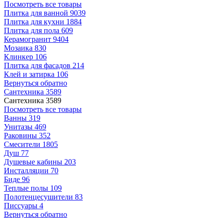
Посмотреть все товары
Плитка для ванной
9039
Плитка для кухни
1884
Плитка для пола
609
Керамогранит
9404
Мозаика
830
Клинкер
106
Плитка для фасадов
214
Клей и затирка
106
Вернуться обратно
Сантехника
3589
Сантехника
3589
Посмотреть все товары
Ванны
319
Унитазы
469
Раковины
352
Смесители
1805
Душ
77
Душевые кабины
203
Инсталляции
70
Биде
96
Теплые полы
109
Полотенцесушители
83
Писсуары
4
Вернуться обратно