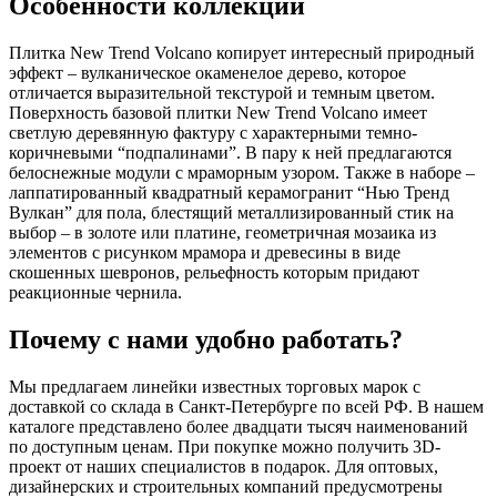
Особенности коллекции
Плитка New Trend Volcano копирует интересный природный
эффект – вулканическое окаменелое дерево, которое
отличается выразительной текстурой и темным цветом.
Поверхность базовой плитки New Trend Volcano имеет
светлую деревянную фактуру с характерными темно-
коричневыми “подпалинами”. В пару к ней предлагаются
белоснежные модули с мраморным узором. Также в наборе –
лаппатированный квадратный керамогранит “Нью Тренд
Вулкан” для пола, блестящий металлизированный стик на
выбор – в золоте или платине, геометричная мозаика из
элементов с рисунком мрамора и древесины в виде
скошенных шевронов, рельефность которым придают
реакционные чернила.
Почему с нами удобно работать?
Мы предлагаем линейки известных торговых марок с
доставкой со склада в Санкт-Петербурге по всей РФ. В нашем
каталоге представлено более двадцати тысяч наименований
по доступным ценам. При покупке можно получить 3D-
проект от наших специалистов в подарок. Для оптовых,
дизайнерских и строительных компаний предусмотрены