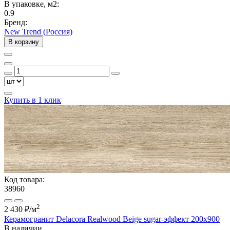
В упаковке, м2:
0.9
Бренд:
New Trend (Россия)
В корзину
Купить в 1 клик
Код товара:
38960
2
2 430 ₽
/м
Керамогранит Delacora Realwood Beige sugar-эффект 200x900
В наличии