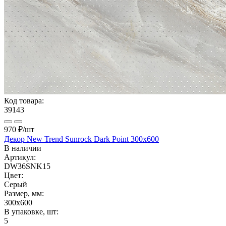
Код товара:
39143
970 ₽
/шт
Декор New Trend Sunrock Dark Point 300x600
В наличии
Артикул:
DW36SNK15
Цвет:
Серый
Размер, мм:
300x600
В упаковке, шт:
5