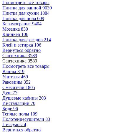
Посмотреть все товары
Плитка для ванной
9039
Плитка для кухни
1884
Плитка для пола
609
Керамогранит
9404
Мозаика
830
Клинкер
106
Плитка для фасадов
214
Клей и затирка
106
Вернуться обратно
Сантехника
3589
Сантехника
3589
Посмотреть все товары
Ванны
319
Унитазы
469
Раковины
352
Смесители
1805
Душ
77
Душевые кабины
203
Инсталляции
70
Биде
96
Теплые полы
109
Полотенцесушители
83
Писсуары
4
Вернуться обратно