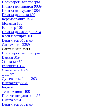
Посмотреть все товары
Плитка для ванной
9039
Плитка для кухни
1884
Плитка для пола
609
Керамогранит
9404
Мозаика
830
Клинкер
106
Плитка для фасадов
214
Клей и затирка
106
Вернуться обратно
Сантехника
3589
Сантехника
3589
Посмотреть все товары
Ванны
319
Унитазы
469
Раковины
352
Смесители
1805
Душ
77
Душевые кабины
203
Инсталляции
70
Биде
96
Теплые полы
109
Полотенцесушители
83
Писсуары
4
Вернуться обратно