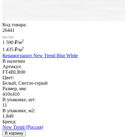
Код товара:
26441
2
1 590 ₽/м
2
1 435 ₽
/м
Керамогранит New Trend Blur White
В наличии
Артикул:
FT4BLR00
Цвет:
Белый, Светло-серый
Размер, мм:
410x410
В упаковке, шт:
11
В упаковке, м2:
1.849
Бренд:
New Trend (Россия)
В корзину