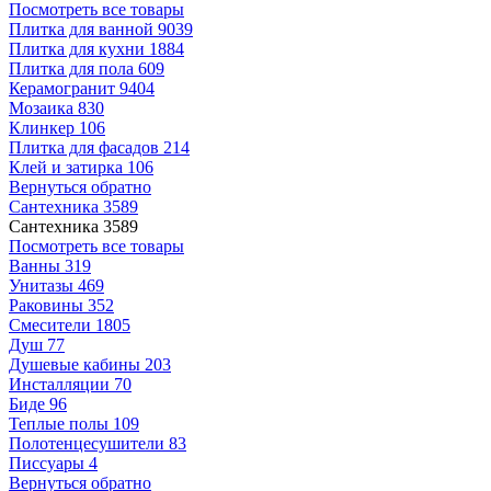
Посмотреть все товары
Плитка для ванной
9039
Плитка для кухни
1884
Плитка для пола
609
Керамогранит
9404
Мозаика
830
Клинкер
106
Плитка для фасадов
214
Клей и затирка
106
Вернуться обратно
Сантехника
3589
Сантехника
3589
Посмотреть все товары
Ванны
319
Унитазы
469
Раковины
352
Смесители
1805
Душ
77
Душевые кабины
203
Инсталляции
70
Биде
96
Теплые полы
109
Полотенцесушители
83
Писсуары
4
Вернуться обратно