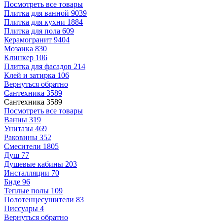
Посмотреть все товары
Плитка для ванной
9039
Плитка для кухни
1884
Плитка для пола
609
Керамогранит
9404
Мозаика
830
Клинкер
106
Плитка для фасадов
214
Клей и затирка
106
Вернуться обратно
Сантехника
3589
Сантехника
3589
Посмотреть все товары
Ванны
319
Унитазы
469
Раковины
352
Смесители
1805
Душ
77
Душевые кабины
203
Инсталляции
70
Биде
96
Теплые полы
109
Полотенцесушители
83
Писсуары
4
Вернуться обратно