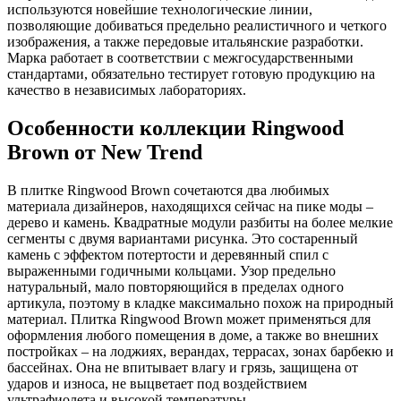
используются новейшие технологические линии,
позволяющие добиваться предельно реалистичного и четкого
изображения, а также передовые итальянские разработки.
Марка работает в соответствии с межгосударственными
стандартами, обязательно тестирует готовую продукцию на
качество в независимых лабораториях.
Особенности коллекции Ringwood
Brown от New Trend
В плитке Ringwood Brown сочетаются два любимых
материала дизайнеров, находящихся сейчас на пике моды –
дерево и камень. Квадратные модули разбиты на более мелкие
сегменты с двумя вариантами рисунка. Это состаренный
камень с эффектом потертости и деревянный спил с
выраженными годичными кольцами. Узор предельно
натуральный, мало повторяющийся в пределах одного
артикула, поэтому в кладке максимально похож на природный
материал. Плитка Ringwood Brown может применяться для
оформления любого помещения в доме, а также во внешних
постройках – на лоджиях, верандах, террасах, зонах барбекю и
бассейнах. Она не впитывает влагу и грязь, защищена от
ударов и износа, не выцветает под воздействием
ультрафиолета и высокой температуры.