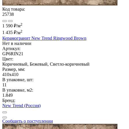
Код товара:
25738
2
1 590 ₽/м
2
1 435 ₽
/м
Керамогранит New Trend Ringwood Brown
Нет в наличии
Артикул:
GP6RIN21
Цвет:
Коричневый, Бежевый, Светло-коричневый
Размер, мм:
410x410
В упаковке, шт:
11
В упаковке, м2:
1.849
Бренд:
New Trend (Россия)
Сообщить о поступлении