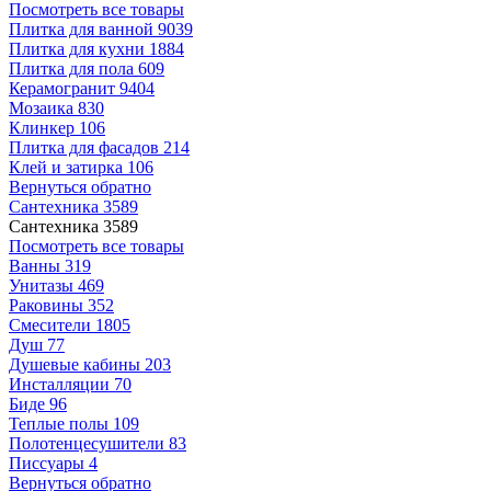
Посмотреть все товары
Плитка для ванной
9039
Плитка для кухни
1884
Плитка для пола
609
Керамогранит
9404
Мозаика
830
Клинкер
106
Плитка для фасадов
214
Клей и затирка
106
Вернуться обратно
Сантехника
3589
Сантехника
3589
Посмотреть все товары
Ванны
319
Унитазы
469
Раковины
352
Смесители
1805
Душ
77
Душевые кабины
203
Инсталляции
70
Биде
96
Теплые полы
109
Полотенцесушители
83
Писсуары
4
Вернуться обратно