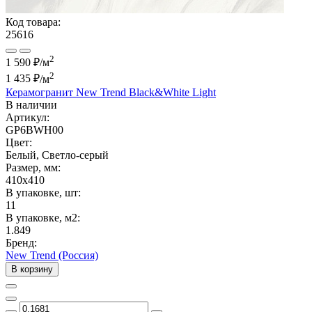
Код товара:
25616
2
1 590 ₽/м
2
1 435 ₽
/м
Керамогранит New Trend Black&White Light
В наличии
Артикул:
GP6BWH00
Цвет:
Белый, Светло-серый
Размер, мм:
410x410
В упаковке, шт:
11
В упаковке, м2:
1.849
Бренд:
New Trend (Россия)
В корзину