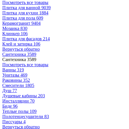
Посмотреть все товары
Плитка для ванной
9039
Плитка для кухни
1884
Плитка для пола
609
Керамогранит
9404
Мозаика
830
Клинкер
106
Плитка для фасадов
214
Клей и затирка
106
Вернуться обратно
Сантехника
3589
Сантехника
3589
Посмотреть все товары
Ванны
319
Унитазы
469
Раковины
352
Смесители
1805
Душ
77
Душевые кабины
203
Инсталляции
70
Биде
96
Теплые полы
109
Полотенцесушители
83
Писсуары
4
Вернуться обратно