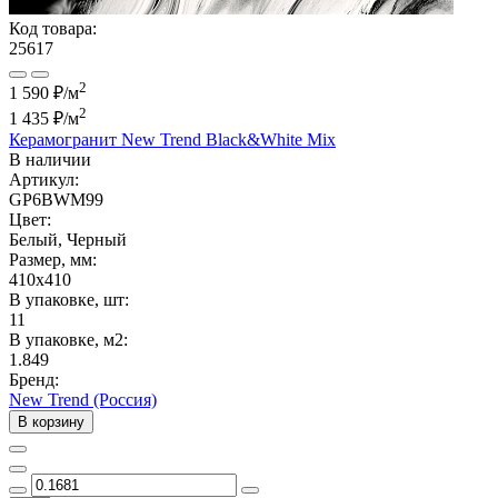
Код товара:
25617
2
1 590 ₽/м
2
1 435 ₽
/м
Керамогранит New Trend Black&White Mix
В наличии
Артикул:
GP6BWM99
Цвет:
Белый, Черный
Размер, мм:
410x410
В упаковке, шт:
11
В упаковке, м2:
1.849
Бренд:
New Trend (Россия)
В корзину