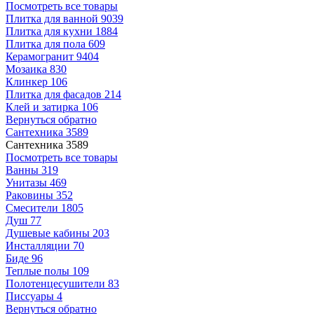
Посмотреть все товары
Плитка для ванной
9039
Плитка для кухни
1884
Плитка для пола
609
Керамогранит
9404
Мозаика
830
Клинкер
106
Плитка для фасадов
214
Клей и затирка
106
Вернуться обратно
Сантехника
3589
Сантехника
3589
Посмотреть все товары
Ванны
319
Унитазы
469
Раковины
352
Смесители
1805
Душ
77
Душевые кабины
203
Инсталляции
70
Биде
96
Теплые полы
109
Полотенцесушители
83
Писсуары
4
Вернуться обратно