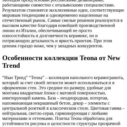
работающими совместно с итальянскими специалистами.
Результатом становятся эксклюзивные идеи, соответствующие
мировым тенденциям и одновременно нацеленные на
отечественный рынок. Самые смелые решения реализуются в
высоком качестве благодаря новейшей производственной
линии из Италии, обеспечивающей не просто
износостойкость и долговечность керамике, но и
потрясающую детальность и яркость принтам. При этом
ценник гораздо ниже, чем у западных конкурентов.
Особенности коллекции Teona от New
Trend
“Нью Тренд” “Теона” – коллекция напольного керамогранита,
который за счет своей легкости может использоваться и в
оформлении стен. Это средние по размеру, удобные для
монтажа квадратные блоки с матовой поверхностью,
имитирующей камень. База – неоднородная, потертая,
напоминающая некрашеный бетон, декор – элементы с
центральной розеткой в классическом стиле. Цветовая гамма –
нейтральная, светло-серая, гармонирующая с любыми
материалами и оттенками. Плитка Teona обработана для
устойчивости рисунка и целостности структуры прозрачной