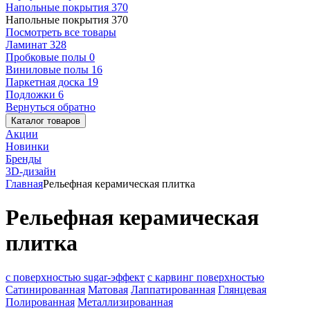
Напольные покрытия
370
Напольные покрытия
370
Посмотреть все товары
Ламинат
328
Пробковые полы
0
Виниловые полы
16
Паркетная доска
19
Подложки
6
Вернуться обратно
Каталог товаров
Акции
Новинки
Бренды
3D-дизайн
Главная
Рельефная керамическая плитка
Рельефная керамическая
плитка
с поверхностью sugar-эффект
с карвинг поверхностью
Сатинированная
Матовая
Лаппатированная
Глянцевая
Полированная
Металлизированная