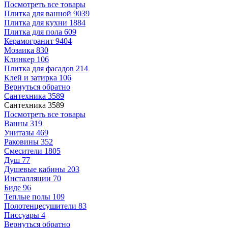
Посмотреть все товары
Плитка для ванной
9039
Плитка для кухни
1884
Плитка для пола
609
Керамогранит
9404
Мозаика
830
Клинкер
106
Плитка для фасадов
214
Клей и затирка
106
Вернуться обратно
Сантехника
3589
Сантехника
3589
Посмотреть все товары
Ванны
319
Унитазы
469
Раковины
352
Смесители
1805
Душ
77
Душевые кабины
203
Инсталляции
70
Биде
96
Теплые полы
109
Полотенцесушители
83
Писсуары
4
Вернуться обратно