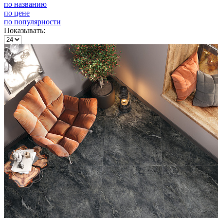
по названию
по цене
по популярности
Показывать: