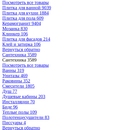
Посмотреть все товары
Плитка для ванной
9039
Плитка для кухни
1884
Плитка для пола
609
Керамогранит
9404
Мозаика
830
Клинкер
106
Плитка для фасадов
214
Клей и затирка
106
Вернуться обратно
Сантехника
3589
Сантехника
3589
Посмотреть все товары
Ванны
319
Унитазы
469
Раковины
352
Смесители
1805
Душ
77
Душевые кабины
203
Инсталляции
70
Биде
96
Теплые полы
109
Полотенцесушители
83
Писсуары
4
Вернуться обратно