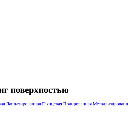
нг поверхностью
вая
Лаппатированная
Глянцевая
Полированная
Металлизированн