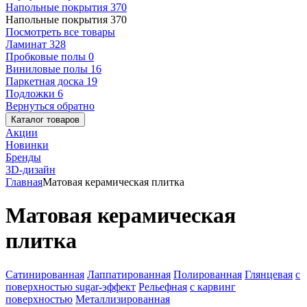
Напольные покрытия
370
Напольные покрытия
370
Посмотреть все товары
Ламинат
328
Пробковые полы
0
Виниловые полы
16
Паркетная доска
19
Подложки
6
Вернуться обратно
Каталог товаров
Акции
Новинки
Бренды
3D-дизайн
Главная
Матовая керамическая плитка
Матовая керамическая
плитка
Сатинированная
Лаппатированная
Полированная
Глянцевая
с
поверхностью sugar-эффект
Рельефная
с карвинг
поверхностью
Металлизированная