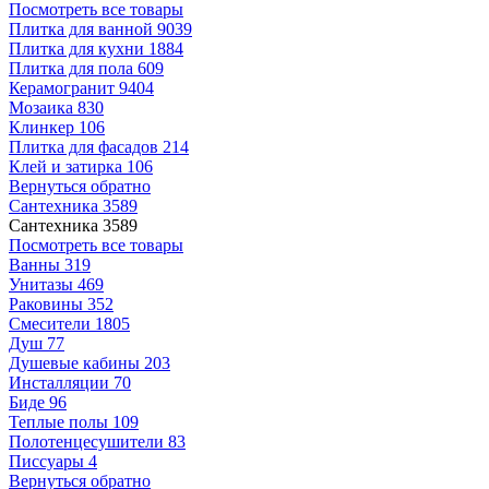
Посмотреть все товары
Плитка для ванной
9039
Плитка для кухни
1884
Плитка для пола
609
Керамогранит
9404
Мозаика
830
Клинкер
106
Плитка для фасадов
214
Клей и затирка
106
Вернуться обратно
Сантехника
3589
Сантехника
3589
Посмотреть все товары
Ванны
319
Унитазы
469
Раковины
352
Смесители
1805
Душ
77
Душевые кабины
203
Инсталляции
70
Биде
96
Теплые полы
109
Полотенцесушители
83
Писсуары
4
Вернуться обратно