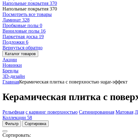
Напольные покрытия
370
Напольные покрытия
370
Посмотреть все товары
Ламинат
328
Пробковые полы
0
Виниловые полы
16
Паркетная доска
19
Подложки
6
Вернуться обратно
Каталог товаров
Акции
Новинки
Бренды
3D-дизайн
Главная
Керамическая плитка с поверхностью sugar-эффект
Керамическая плитка с повер
Рельефная
с карвинг поверхностью
Сатинированная
Матовая
Л
Коллекции
58
Фильтр
Сортировка
Сортировать: