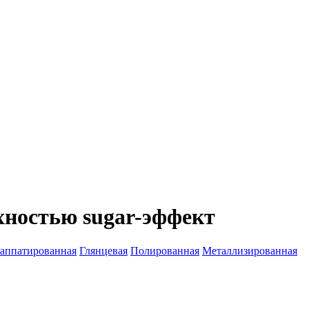
хностью sugar-эффект
аппатированная
Глянцевая
Полированная
Металлизированная