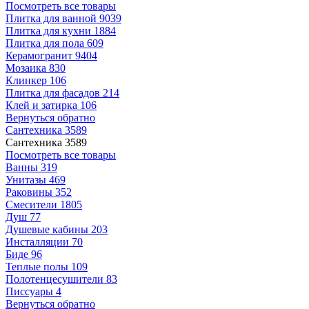
Посмотреть все товары
Плитка для ванной
9039
Плитка для кухни
1884
Плитка для пола
609
Керамогранит
9404
Мозаика
830
Клинкер
106
Плитка для фасадов
214
Клей и затирка
106
Вернуться обратно
Сантехника
3589
Сантехника
3589
Посмотреть все товары
Ванны
319
Унитазы
469
Раковины
352
Смесители
1805
Душ
77
Душевые кабины
203
Инсталляции
70
Биде
96
Теплые полы
109
Полотенцесушители
83
Писсуары
4
Вернуться обратно