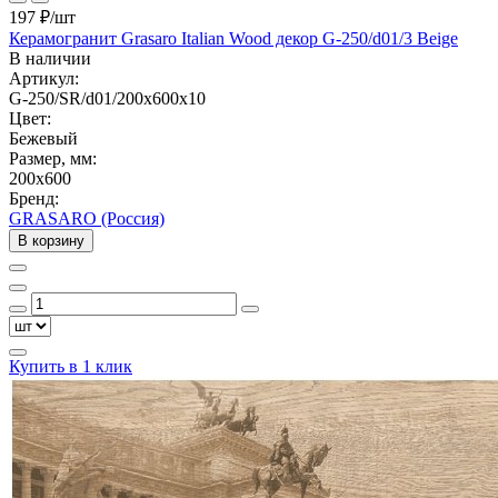
197 ₽
/шт
Керамогранит Grasaro Italian Wood декор G-250/d01/3 Beige
В наличии
Артикул:
G-250/SR/d01/200x600x10
Цвет:
Бежевый
Размер, мм:
200x600
Бренд:
GRASARO (Россия)
В корзину
Купить в 1 клик