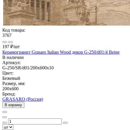
Код товара:
3767
197 ₽
/шт
Керамогранит Grasaro Italian Wood декор G-250/d01/4 Beige
В наличии
Артикул:
G-250/SR/d01/200x600x10
Цвет:
Бежевый
Размер, мм:
200x600
Бренд:
GRASARO (Россия)
В корзину