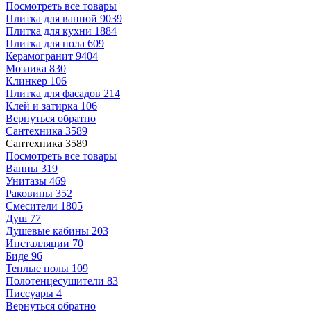
Посмотреть все товары
Плитка для ванной
9039
Плитка для кухни
1884
Плитка для пола
609
Керамогранит
9404
Мозаика
830
Клинкер
106
Плитка для фасадов
214
Клей и затирка
106
Вернуться обратно
Сантехника
3589
Сантехника
3589
Посмотреть все товары
Ванны
319
Унитазы
469
Раковины
352
Смесители
1805
Душ
77
Душевые кабины
203
Инсталляции
70
Биде
96
Теплые полы
109
Полотенцесушители
83
Писсуары
4
Вернуться обратно