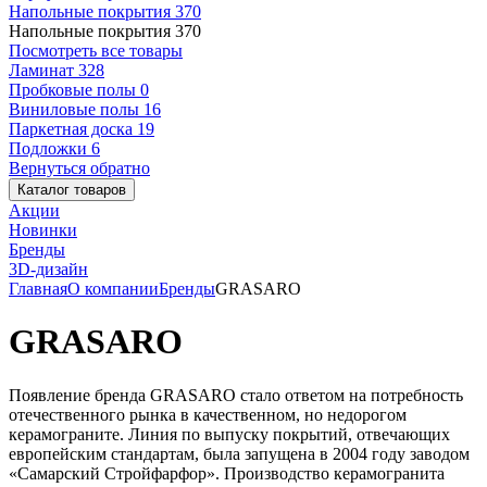
Напольные покрытия
370
Напольные покрытия
370
Посмотреть все товары
Ламинат
328
Пробковые полы
0
Виниловые полы
16
Паркетная доска
19
Подложки
6
Вернуться обратно
Каталог товаров
Акции
Новинки
Бренды
3D-дизайн
Главная
О компании
Бренды
GRASARO
GRASARO
Появление бренда GRASARO стало ответом на потребность
отечественного рынка в качественном, но недорогом
керамограните. Линия по выпуску покрытий, отвечающих
европейским стандартам, была запущена в 2004 году заводом
«Самарский Стройфарфор». Производство керамогранита