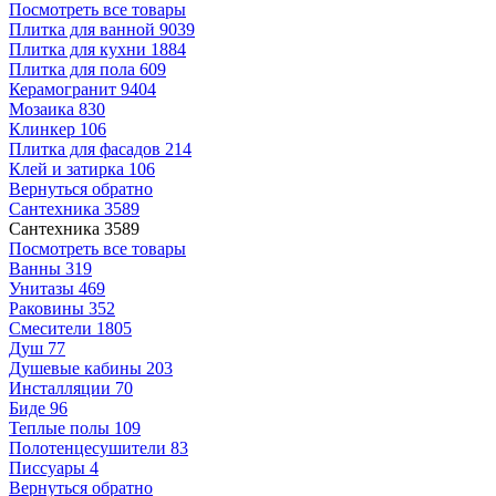
Посмотреть все товары
Плитка для ванной
9039
Плитка для кухни
1884
Плитка для пола
609
Керамогранит
9404
Мозаика
830
Клинкер
106
Плитка для фасадов
214
Клей и затирка
106
Вернуться обратно
Сантехника
3589
Сантехника
3589
Посмотреть все товары
Ванны
319
Унитазы
469
Раковины
352
Смесители
1805
Душ
77
Душевые кабины
203
Инсталляции
70
Биде
96
Теплые полы
109
Полотенцесушители
83
Писсуары
4
Вернуться обратно