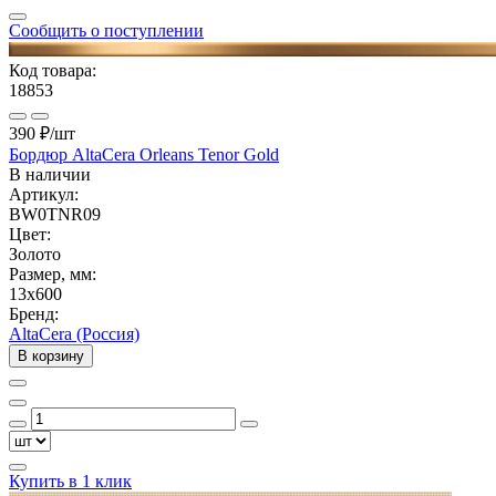
Сообщить о поступлении
Код товара:
18853
390 ₽
/шт
Бордюр AltaCera Orleans Tenor Gold
В наличии
Артикул:
BW0TNR09
Цвет:
Золото
Размер, мм:
13x600
Бренд:
AltaCera (Россия)
В корзину
Купить в 1 клик