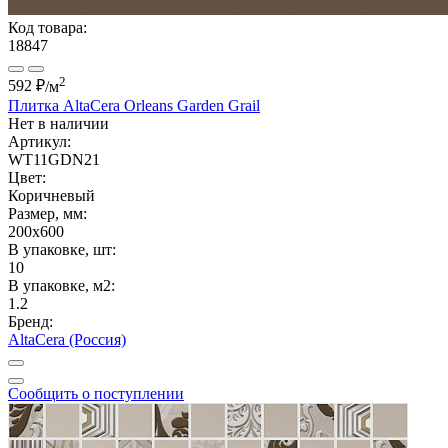
Код товара:
18847
2
592 ₽
/м
Плитка AltaCera Orleans Garden Grail
Нет в наличии
Артикул:
WT11GDN21
Цвет:
Коричневый
Размер, мм:
200x600
В упаковке, шт:
10
В упаковке, м2:
1.2
Бренд:
AltaCera (Россия)
Сообщить о поступлении