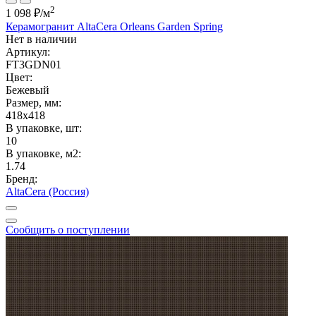
2
1 098 ₽
/м
Керамогранит AltaCera Orleans Garden Spring
Нет в наличии
Артикул:
FT3GDN01
Цвет:
Бежевый
Размер, мм:
418x418
В упаковке, шт:
10
В упаковке, м2:
1.74
Бренд:
AltaCera (Россия)
Сообщить о поступлении