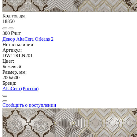
Код товара:
18850
300 ₽
/шт
Декор AltaCera Orleans 2
Нет в наличии
Артикул:
DW11RLN201
Цвет:
Бежевый
Размер, мм:
200x600
Бренд:
AltaCera (Россия)
Сообщить о поступлении