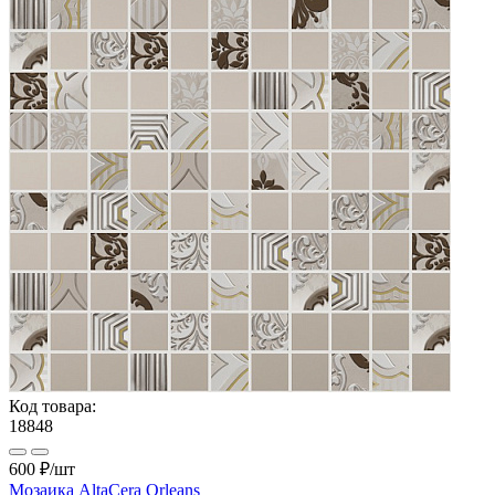
Код товара:
18848
600 ₽
/шт
Мозаика AltaCera Orleans