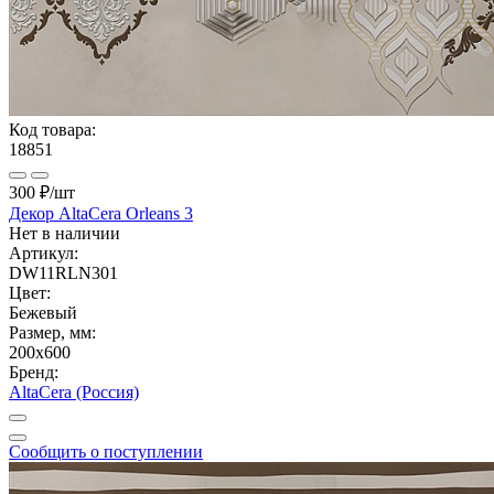
Код товара:
18851
300 ₽
/шт
Декор AltaCera Orleans 3
Нет в наличии
Артикул:
DW11RLN301
Цвет:
Бежевый
Размер, мм:
200x600
Бренд:
AltaCera (Россия)
Сообщить о поступлении