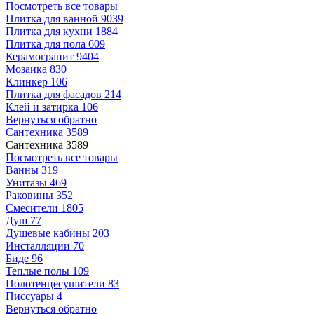
Посмотреть все товары
Плитка для ванной
9039
Плитка для кухни
1884
Плитка для пола
609
Керамогранит
9404
Мозаика
830
Клинкер
106
Плитка для фасадов
214
Клей и затирка
106
Вернуться обратно
Сантехника
3589
Сантехника
3589
Посмотреть все товары
Ванны
319
Унитазы
469
Раковины
352
Смесители
1805
Душ
77
Душевые кабины
203
Инсталляции
70
Биде
96
Теплые полы
109
Полотенцесушители
83
Писсуары
4
Вернуться обратно