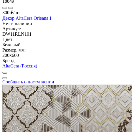
18849
300 ₽
/шт
Декор AltaCera Orleans 1
Нет в наличии
Артикул:
DW11RLN101
Цвет:
Бежевый
Размер, мм:
200x600
Бренд:
AltaCera (Россия)
Сообщить о поступлении