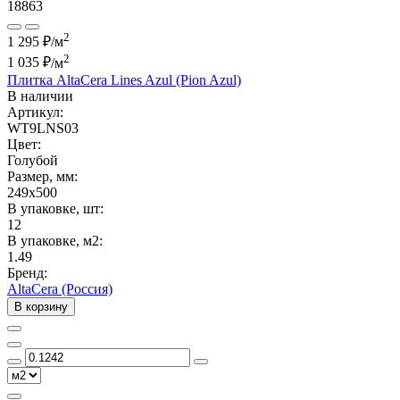
18863
2
1 295 ₽/м
2
1 035 ₽
/м
Плитка AltaCera Lines Azul (Pion Azul)
В наличии
Артикул:
WT9LNS03
Цвет:
Голубой
Размер, мм:
249x500
В упаковке, шт:
12
В упаковке, м2:
1.49
Бренд:
AltaCera (Россия)
В корзину