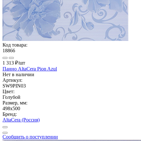
Код товара:
18866
1 313 ₽
/шт
Панно AltaCera Pion Azul
Нет в наличии
Артикул:
SW9PIN03
Цвет:
Голубой
Размер, мм:
498x500
Бренд:
AltaCera (Россия)
Сообщить о поступлении