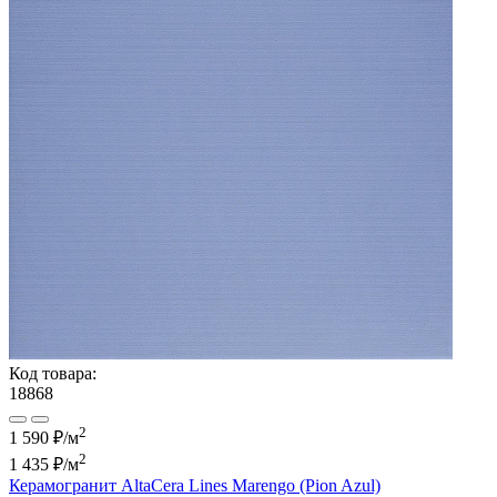
Код товара:
18868
2
1 590 ₽/м
2
1 435 ₽
/м
Керамогранит AltaCera Lines Marengo (Pion Azul)