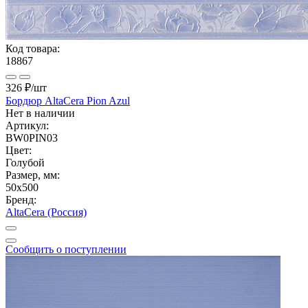
Код товара:
18867
326 ₽
/шт
Бордюр AltaCera Pion Azul
Нет в наличии
Артикул:
BW0PIN03
Цвет:
Голубой
Размер, мм:
50x500
Бренд:
AltaCera (Россия)
Сообщить о поступлении