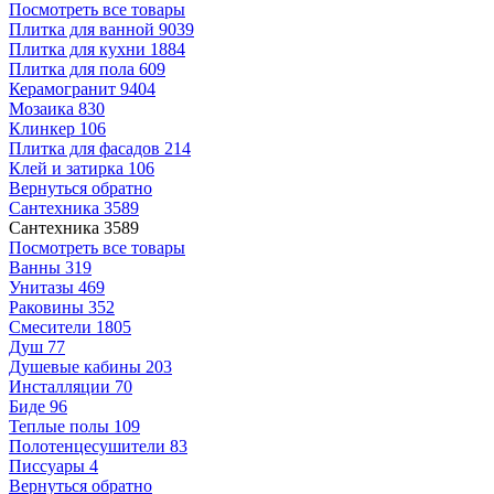
Посмотреть все товары
Плитка для ванной
9039
Плитка для кухни
1884
Плитка для пола
609
Керамогранит
9404
Мозаика
830
Клинкер
106
Плитка для фасадов
214
Клей и затирка
106
Вернуться обратно
Сантехника
3589
Сантехника
3589
Посмотреть все товары
Ванны
319
Унитазы
469
Раковины
352
Смесители
1805
Душ
77
Душевые кабины
203
Инсталляции
70
Биде
96
Теплые полы
109
Полотенцесушители
83
Писсуары
4
Вернуться обратно