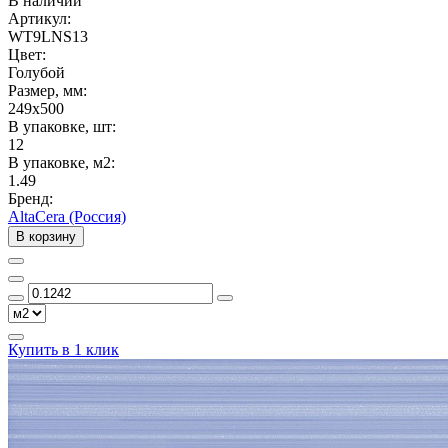
В наличии
Артикул:
WT9LNS13
Цвет:
Голубой
Размер, мм:
249x500
В упаковке, шт:
12
В упаковке, м2:
1.49
Бренд:
AltaCera (Россия)
В корзину
Купить в 1 клик