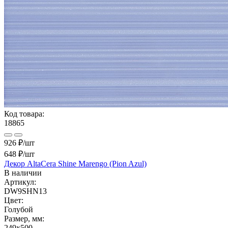
Код товара:
18865
926 ₽/шт
648 ₽
/шт
Декор AltaCera Shine Marengo (Pion Azul)
В наличии
Артикул:
DW9SHN13
Цвет:
Голубой
Размер, мм:
249x500