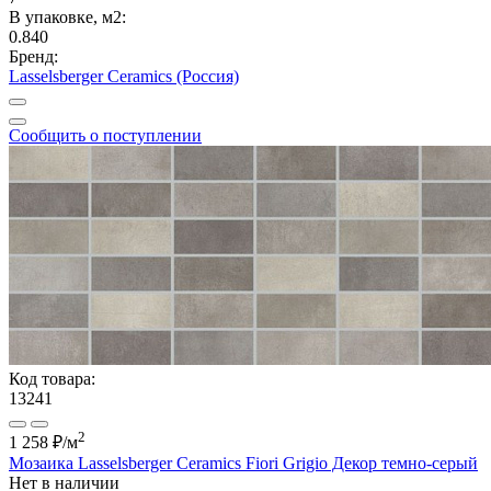
В упаковке, м2:
0.840
Бренд:
Lasselsberger Ceramics (Россия)
Сообщить о поступлении
Код товара:
13241
2
1 258 ₽
/м
Мозаика Lasselsberger Ceramics Fiori Grigio Декор темно-серый
Нет в наличии