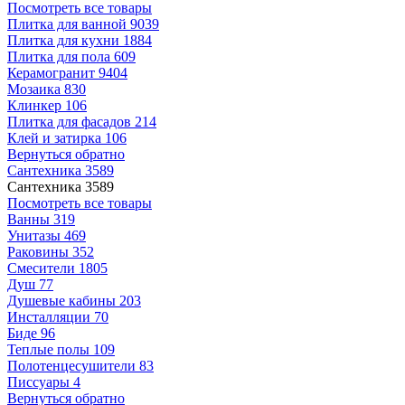
Посмотреть все товары
Плитка для ванной
9039
Плитка для кухни
1884
Плитка для пола
609
Керамогранит
9404
Мозаика
830
Клинкер
106
Плитка для фасадов
214
Клей и затирка
106
Вернуться обратно
Сантехника
3589
Сантехника
3589
Посмотреть все товары
Ванны
319
Унитазы
469
Раковины
352
Смесители
1805
Душ
77
Душевые кабины
203
Инсталляции
70
Биде
96
Теплые полы
109
Полотенцесушители
83
Писсуары
4
Вернуться обратно