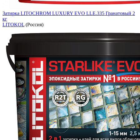
Затирка LITOCHROM LUXURY EVO LLE.335 Гранатовый 2
кг
LITOKOL
(Россия)