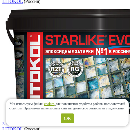
LITOKOL
(Россия)
Мы используем файлы
cookies
для повышения удобства работы пользователей
с сайтом.
Продолжая использовать сайт вы даете свое согласие на эти действия.
ОК
Затирка STARLIKE EVO S.110 Grigio Perla 2,5кг
LITOKOL
(Россия)