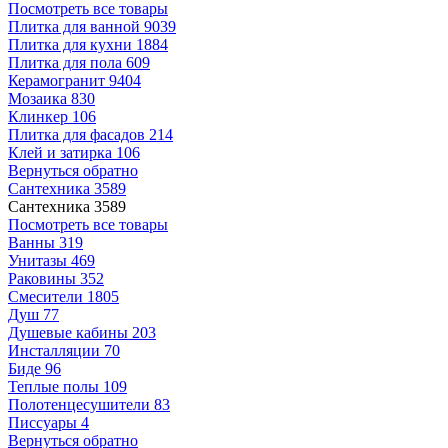
Посмотреть все товары
Плитка для ванной
9039
Плитка для кухни
1884
Плитка для пола
609
Керамогранит
9404
Мозаика
830
Клинкер
106
Плитка для фасадов
214
Клей и затирка
106
Вернуться обратно
Сантехника
3589
Сантехника
3589
Посмотреть все товары
Ванны
319
Унитазы
469
Раковины
352
Смесители
1805
Душ
77
Душевые кабины
203
Инсталляции
70
Биде
96
Теплые полы
109
Полотенцесушители
83
Писсуары
4
Вернуться обратно