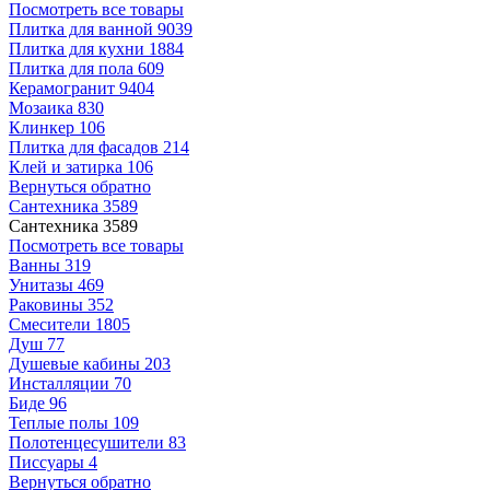
Посмотреть все товары
Плитка для ванной
9039
Плитка для кухни
1884
Плитка для пола
609
Керамогранит
9404
Мозаика
830
Клинкер
106
Плитка для фасадов
214
Клей и затирка
106
Вернуться обратно
Сантехника
3589
Сантехника
3589
Посмотреть все товары
Ванны
319
Унитазы
469
Раковины
352
Смесители
1805
Душ
77
Душевые кабины
203
Инсталляции
70
Биде
96
Теплые полы
109
Полотенцесушители
83
Писсуары
4
Вернуться обратно