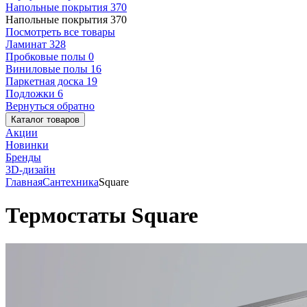
Напольные покрытия
370
Напольные покрытия
370
Посмотреть все товары
Ламинат
328
Пробковые полы
0
Виниловые полы
16
Паркетная доска
19
Подложки
6
Вернуться обратно
Каталог товаров
Акции
Новинки
Бренды
3D-дизайн
Главная
Сантехника
Square
Термостаты Square