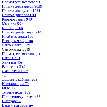
Посмотреть все товары
Плитка для ванной
9039
Плитка для кухни
1884
Плитка для пола
609
Керамогранит
9404
Мозаика
830
Клинкер
106
Плитка для фасадов
214
Клей и затирка
106
Вернуться обратно
Сантехника
3589
Сантехника
3589
Посмотреть все товары
Ванны
319
Унитазы
469
Раковины
352
Смесители
1805
Душ
77
Душевые кабины
203
Инсталляции
70
Биде
96
Теплые полы
109
Полотенцесушители
83
Писсуары
4
Вернуться обратно