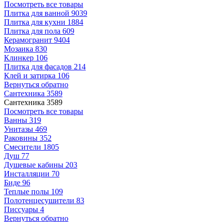
Посмотреть все товары
Плитка для ванной
9039
Плитка для кухни
1884
Плитка для пола
609
Керамогранит
9404
Мозаика
830
Клинкер
106
Плитка для фасадов
214
Клей и затирка
106
Вернуться обратно
Сантехника
3589
Сантехника
3589
Посмотреть все товары
Ванны
319
Унитазы
469
Раковины
352
Смесители
1805
Душ
77
Душевые кабины
203
Инсталляции
70
Биде
96
Теплые полы
109
Полотенцесушители
83
Писсуары
4
Вернуться обратно