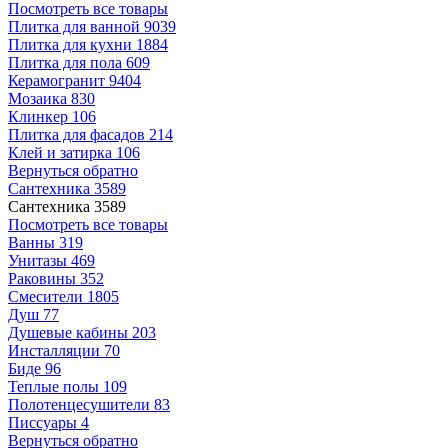
Посмотреть все товары
Плитка для ванной
9039
Плитка для кухни
1884
Плитка для пола
609
Керамогранит
9404
Мозаика
830
Клинкер
106
Плитка для фасадов
214
Клей и затирка
106
Вернуться обратно
Сантехника
3589
Сантехника
3589
Посмотреть все товары
Ванны
319
Унитазы
469
Раковины
352
Смесители
1805
Душ
77
Душевые кабины
203
Инсталляции
70
Биде
96
Теплые полы
109
Полотенцесушители
83
Писсуары
4
Вернуться обратно