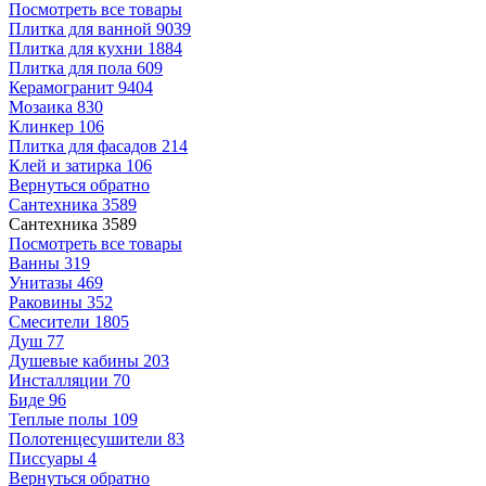
Посмотреть все товары
Плитка для ванной
9039
Плитка для кухни
1884
Плитка для пола
609
Керамогранит
9404
Мозаика
830
Клинкер
106
Плитка для фасадов
214
Клей и затирка
106
Вернуться обратно
Сантехника
3589
Сантехника
3589
Посмотреть все товары
Ванны
319
Унитазы
469
Раковины
352
Смесители
1805
Душ
77
Душевые кабины
203
Инсталляции
70
Биде
96
Теплые полы
109
Полотенцесушители
83
Писсуары
4
Вернуться обратно