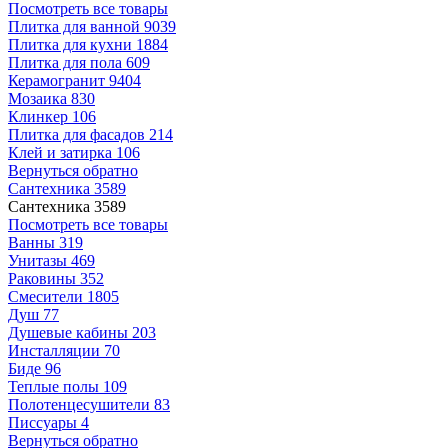
Посмотреть все товары
Плитка для ванной
9039
Плитка для кухни
1884
Плитка для пола
609
Керамогранит
9404
Мозаика
830
Клинкер
106
Плитка для фасадов
214
Клей и затирка
106
Вернуться обратно
Сантехника
3589
Сантехника
3589
Посмотреть все товары
Ванны
319
Унитазы
469
Раковины
352
Смесители
1805
Душ
77
Душевые кабины
203
Инсталляции
70
Биде
96
Теплые полы
109
Полотенцесушители
83
Писсуары
4
Вернуться обратно