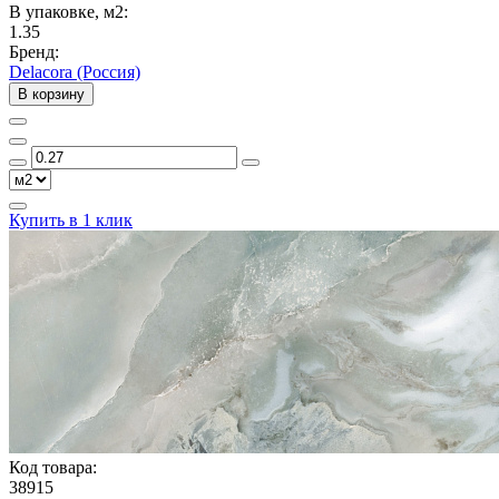
В упаковке, м2:
1.35
Бренд:
Delacora (Россия)
В корзину
Купить в 1 клик
Код товара:
38915