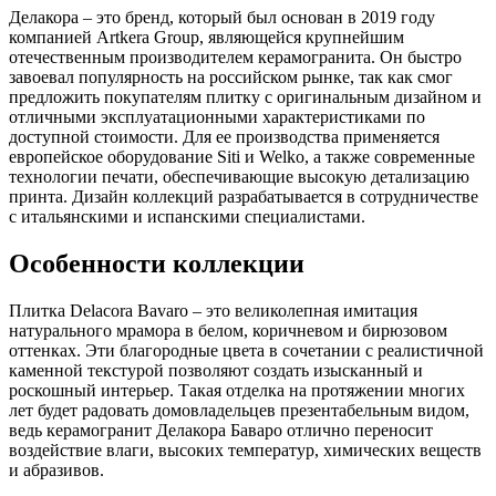
Делакора – это бренд, который был основан в 2019 году
компанией Artkera Group, являющейся крупнейшим
отечественным производителем керамогранита. Он быстро
завоевал популярность на российском рынке, так как смог
предложить покупателям плитку с оригинальным дизайном и
отличными эксплуатационными характеристиками по
доступной стоимости. Для ее производства применяется
европейское оборудование Siti и Welko, а также современные
технологии печати, обеспечивающие высокую детализацию
принта. Дизайн коллекций разрабатывается в сотрудничестве
с итальянскими и испанскими специалистами.
Особенности коллекции
Плитка Delacora Bavaro – это великолепная имитация
натурального мрамора в белом, коричневом и бирюзовом
оттенках. Эти благородные цвета в сочетании с реалистичной
каменной текстурой позволяют создать изысканный и
роскошный интерьер. Такая отделка на протяжении многих
лет будет радовать домовладельцев презентабельным видом,
ведь керамогранит Делакора Баваро отлично переносит
воздействие влаги, высоких температур, химических веществ
и абразивов.