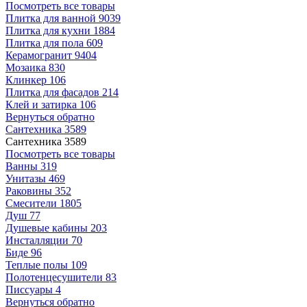
Посмотреть все товары
Плитка для ванной
9039
Плитка для кухни
1884
Плитка для пола
609
Керамогранит
9404
Мозаика
830
Клинкер
106
Плитка для фасадов
214
Клей и затирка
106
Вернуться обратно
Сантехника
3589
Сантехника
3589
Посмотреть все товары
Ванны
319
Унитазы
469
Раковины
352
Смесители
1805
Душ
77
Душевые кабины
203
Инсталляции
70
Биде
96
Теплые полы
109
Полотенцесушители
83
Писсуары
4
Вернуться обратно