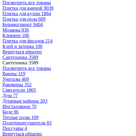
Посмотреть все товары
Плитка для ванной
9039
Плитка для кухни
1884
Плитка для пола
609
Керамогранит
9404
Мозаика
830
Клинкер
106
Плитка для фасадов
214
Клей и затирка
106
Вернуться обратно
Сантехника
3589
Сантехника
3589
Посмотреть все товары
Ванны
319
Унитазы
469
Раковины
352
Смесители
1805
Душ
77
Душевые кабины
203
Инсталляции
70
Биде
96
Теплые полы
109
Полотенцесушители
83
Писсуары
4
Вернуться обратно