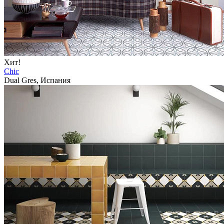
Хит!
Chic
Dual Gres, Испания