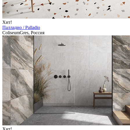
Хит!
Палладио / Palladio
ColiseumGres, Россия
Хит!