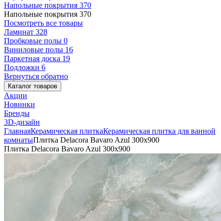
Напольные покрытия
370
Напольные покрытия
370
Посмотреть все товары
Ламинат
328
Пробковые полы
0
Виниловые полы
16
Паркетная доска
19
Подложки
6
Вернуться обратно
Каталог товаров
Акции
Новинки
Бренды
3D-дизайн
Главная
Керамическая плитка
Керамическая плитка для ванной
комнаты
Плитка Delacora Bavaro Azul 300x900
Плитка Delacora Bavaro Azul 300x900