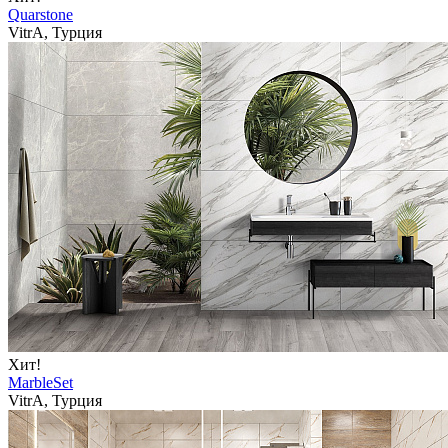
Quarstone
VitrA, Турция
Хит!
MarbleSet
VitrA, Турция