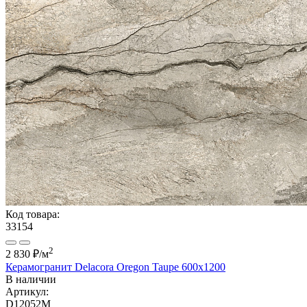
Код товара:
33154
2
2 830 ₽
/м
Керамогранит Delacora Oregon Taupe 600x1200
В наличии
Артикул:
D12052M