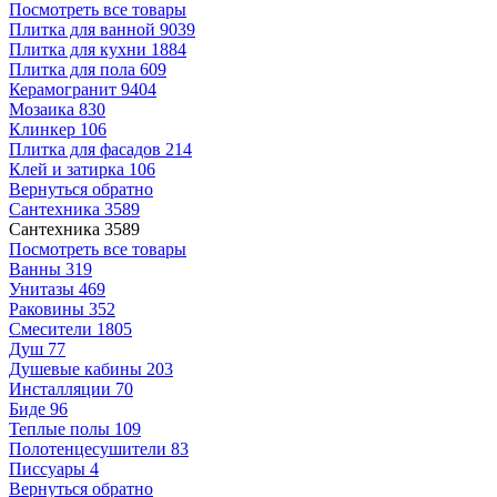
Посмотреть все товары
Плитка для ванной
9039
Плитка для кухни
1884
Плитка для пола
609
Керамогранит
9404
Мозаика
830
Клинкер
106
Плитка для фасадов
214
Клей и затирка
106
Вернуться обратно
Сантехника
3589
Сантехника
3589
Посмотреть все товары
Ванны
319
Унитазы
469
Раковины
352
Смесители
1805
Душ
77
Душевые кабины
203
Инсталляции
70
Биде
96
Теплые полы
109
Полотенцесушители
83
Писсуары
4
Вернуться обратно