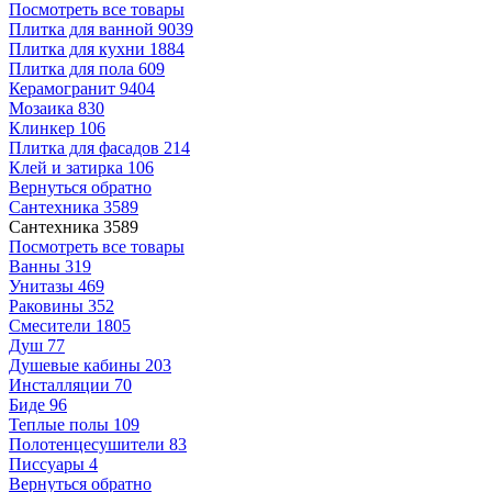
Посмотреть все товары
Плитка для ванной
9039
Плитка для кухни
1884
Плитка для пола
609
Керамогранит
9404
Мозаика
830
Клинкер
106
Плитка для фасадов
214
Клей и затирка
106
Вернуться обратно
Сантехника
3589
Сантехника
3589
Посмотреть все товары
Ванны
319
Унитазы
469
Раковины
352
Смесители
1805
Душ
77
Душевые кабины
203
Инсталляции
70
Биде
96
Теплые полы
109
Полотенцесушители
83
Писсуары
4
Вернуться обратно