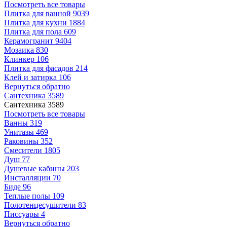
Посмотреть все товары
Плитка для ванной
9039
Плитка для кухни
1884
Плитка для пола
609
Керамогранит
9404
Мозаика
830
Клинкер
106
Плитка для фасадов
214
Клей и затирка
106
Вернуться обратно
Сантехника
3589
Сантехника
3589
Посмотреть все товары
Ванны
319
Унитазы
469
Раковины
352
Смесители
1805
Душ
77
Душевые кабины
203
Инсталляции
70
Биде
96
Теплые полы
109
Полотенцесушители
83
Писсуары
4
Вернуться обратно