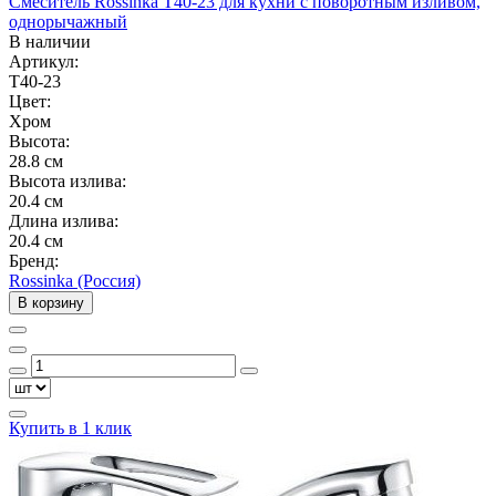
Смеситель Rossinka T40-23 для кухни с поворотным изливом,
однорычажный
В наличии
Артикул:
T40-23
Цвет:
Хром
Высота:
28.8 см
Высота излива:
20.4 см
Длина излива:
20.4 см
Бренд:
Rossinka (Россия)
В корзину
Купить в 1 клик