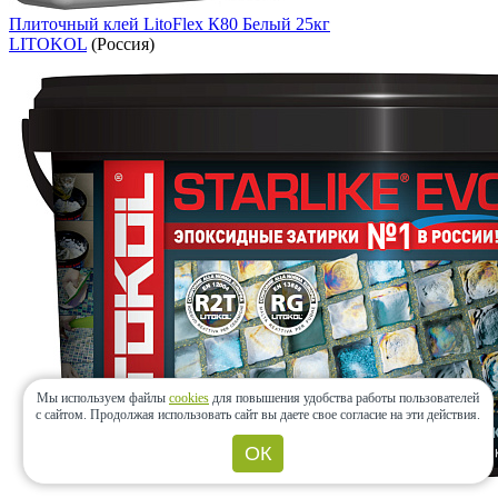
Плиточный клей LitoFlex К80 Белый 25кг
LITOKOL
(Россия)
Мы используем файлы
cookies
для повышения удобства работы пользователей
с сайтом.
Продолжая использовать сайт вы даете свое согласие на эти действия.
ОК