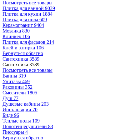
Посмотреть все товары
Плитка для ванной
9039
Плитка для кухни
1884
Плитка для пола
609
Керамогранит
9404
Мозаика
830
Клинкер
106
Плитка для фасадов
214
Клей и затирка
106
Вернуться обратно
Сантехника
3589
Сантехника
3589
Посмотреть все товары
Ванны
319
Унитазы
469
Раковины
352
Смесители
1805
Душ
77
Душевые кабины
203
Инсталляции
70
Биде
96
Теплые полы
109
Полотенцесушители
83
Писсуары
4
Вернуться обратно