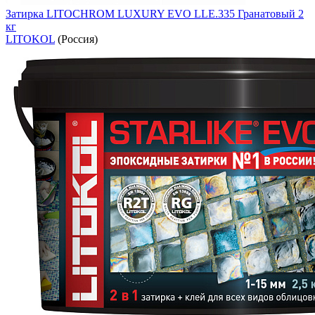
Затирка LITOCHROM LUXURY EVO LLE.335 Гранатовый 2
кг
LITOKOL
(Россия)