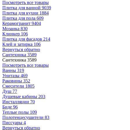
Посмотреть все товары
Плитка для ванной
9039
Плитка для кухни
1884
Плитка для пола
609
Керамогранит
9404
Мозаика
830
Клинкер
106
Плитка для фасадов
214
Клей и затирка
106
Вернуться обратно
Сантехника
3589
Сантехника
3589
Посмотреть все товары
Ванны
319
Унитазы
469
Раковины
352
Смесители
1805
Душ
77
Душевые кабины
203
Инсталляции
70
Биде
96
Теплые полы
109
Полотенцесушители
83
Писсуары
4
Вернуться обратно