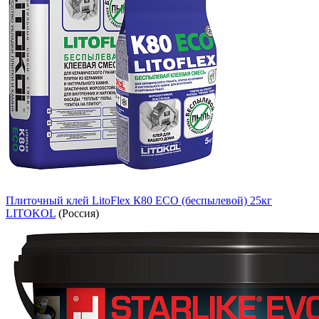
Плиточный клей LitoFlex К80 ECO (беспылевой) 25кг
LITOKOL
(Россия)