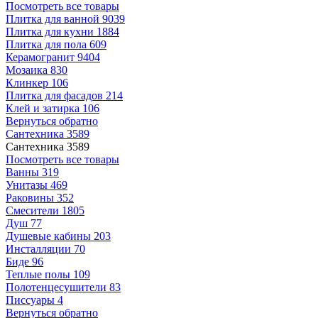
Посмотреть все товары
Плитка для ванной
9039
Плитка для кухни
1884
Плитка для пола
609
Керамогранит
9404
Мозаика
830
Клинкер
106
Плитка для фасадов
214
Клей и затирка
106
Вернуться обратно
Сантехника
3589
Сантехника
3589
Посмотреть все товары
Ванны
319
Унитазы
469
Раковины
352
Смесители
1805
Душ
77
Душевые кабины
203
Инсталляции
70
Биде
96
Теплые полы
109
Полотенцесушители
83
Писсуары
4
Вернуться обратно