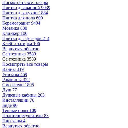
Посмотреть все товары
Плитка для ванной
9039
Плитка для кухни
1884
Плитка для пола
609
Керамогранит
9404
Мозаика
830
Клинкер
106
Плитка для фасадов
214
Клей и затирка
106
Вернуться обратно
Сантехника
3589
Сантехника
3589
Посмотреть все товары
Ванны
319
Унитазы
469
Раковины
352
Смесители
1805
Душ
77
Душевые кабины
203
Инсталляции
70
Биде
96
Теплые полы
109
Полотенцесушители
83
Писсуары
4
Вернуться обратно