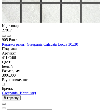
Код товара:
27817
905 ₽
/шт
Керамогранит Grespania Calacata Lucca 30x30
Под заказ
Артикул:
41LC40L
Цвет:
Белый
Размер, мм:
300x300
В упаковке, шт:
11
Бренд:
Grespania (Испания)
В корзину