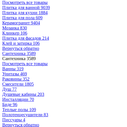
Посмотреть все товары
Плитка для ванной
9039
Плитка для кухни
1884
Плитка для пола
609
Керамогранит
9404
Мозаика
830
Клинкер
106
Плитка для фасадов
214
Клей и затирка
106
Вернуться обратно
Сантехника
3589
Сантехника
3589
Посмотреть все товары
Ванны
319
Унитазы
469
Раковины
352
Смесители
1805
Душ
77
Душевые кабины
203
Инсталляции
70
Биде
96
Теплые полы
109
Полотенцесушители
83
Писсуары
4
Вернуться обратно