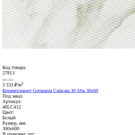
Код товара:
27813
2
3 333 ₽
/м
Керамогранит Grespania Calacata 30 Abu 30x60
Под заказ
Артикул:
46LC412
Цвет:
Белый
Размер, мм:
300x600
В упаковке, шт: