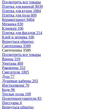
Посмотреть все товары
Плитка для ванной
9039
Плитка для кухни
1884
Плитка для пола
609
Керамогранит
9404
Мозаика
830
Клинкер
106
Плитка для фасадов
214
Клей и затирка
106
Вернуться обратно
Сантехника
3589
Сантехника
3589
Посмотреть все товары
Ванны
319
Унитазы
469
Раковины
352
Смесители
1805
Душ
77
Душевые кабины
203
Инсталляции
70
Биде
96
Теплые полы
109
Полотенцесушители
83
Писсуары
4
Вернуться обратно