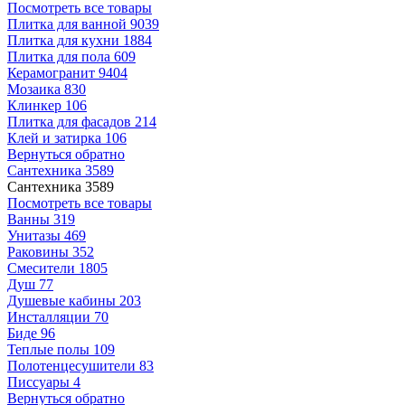
Посмотреть все товары
Плитка для ванной
9039
Плитка для кухни
1884
Плитка для пола
609
Керамогранит
9404
Мозаика
830
Клинкер
106
Плитка для фасадов
214
Клей и затирка
106
Вернуться обратно
Сантехника
3589
Сантехника
3589
Посмотреть все товары
Ванны
319
Унитазы
469
Раковины
352
Смесители
1805
Душ
77
Душевые кабины
203
Инсталляции
70
Биде
96
Теплые полы
109
Полотенцесушители
83
Писсуары
4
Вернуться обратно