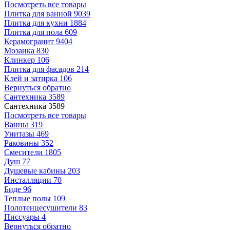
Посмотреть все товары
Плитка для ванной
9039
Плитка для кухни
1884
Плитка для пола
609
Керамогранит
9404
Мозаика
830
Клинкер
106
Плитка для фасадов
214
Клей и затирка
106
Вернуться обратно
Сантехника
3589
Сантехника
3589
Посмотреть все товары
Ванны
319
Унитазы
469
Раковины
352
Смесители
1805
Душ
77
Душевые кабины
203
Инсталляции
70
Биде
96
Теплые полы
109
Полотенцесушители
83
Писсуары
4
Вернуться обратно