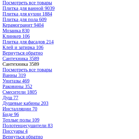
Посмотреть все товары
Плитка для ванной
9039
Плитка для кухни
1884
Плитка для пола
609
Керамогранит
9404
Мозаика
830
Клинкер
106
Плитка для фасадов
214
Клей и затирка
106
Вернуться обратно
Сантехника
3589
Сантехника
3589
Посмотреть все товары
Ванны
319
Унитазы
469
Раковины
352
Смесители
1805
Душ
77
Душевые кабины
203
Инсталляции
70
Биде
96
Теплые полы
109
Полотенцесушители
83
Писсуары
4
Вернуться обратно