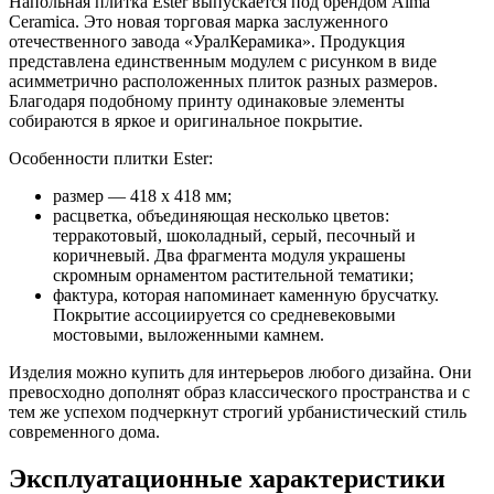
Напольная плитка Ester выпускается под брендом Alma
Ceramica. Это новая торговая марка заслуженного
отечественного завода «УралКерамика». Продукция
представлена единственным модулем с рисунком в виде
асимметрично расположенных плиток разных размеров.
Благодаря подобному принту одинаковые элементы
собираются в яркое и оригинальное покрытие.
Особенности плитки Ester:
размер — 418 х 418 мм;
расцветка, объединяющая несколько цветов:
терракотовый, шоколадный, серый, песочный и
коричневый. Два фрагмента модуля украшены
скромным орнаментом растительной тематики;
фактура, которая напоминает каменную брусчатку.
Покрытие ассоциируется со средневековыми
мостовыми, выложенными камнем.
Изделия можно купить для интерьеров любого дизайна. Они
превосходно дополнят образ классического пространства и с
тем же успехом подчеркнут строгий урбанистический стиль
современного дома.
Эксплуатационные характеристики