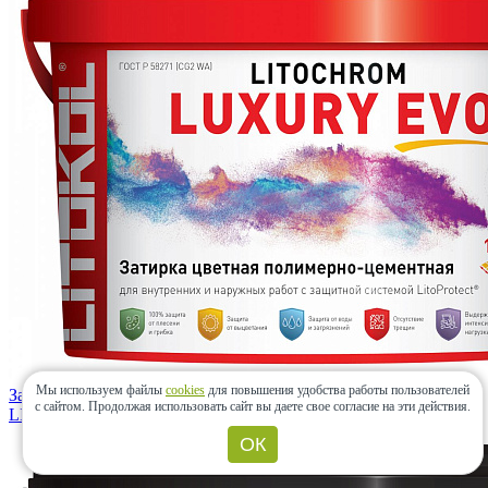
Мы используем файлы
cookies
для повышения удобства работы пользователей
Затирка LITOCHROM LUXURY EVO LLE.310 Охра 2 кг
с сайтом.
Продолжая использовать сайт вы даете свое согласие на эти действия.
LITOKOL
(Россия)
ОК