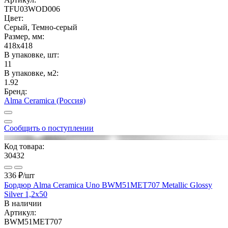
TFU03WOD006
Цвет:
Серый, Темно-серый
Размер, мм:
418x418
В упаковке, шт:
11
В упаковке, м2:
1.92
Бренд:
Alma Ceramica (Россия)
Сообщить о поступлении
Код товара:
30432
336 ₽
/шт
Бордюр Alma Ceramica Uno BWM51MET707 Metallic Glossy
Silver 1,2x50
В наличии
Артикул:
BWM51MET707