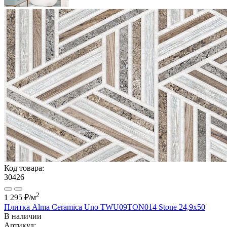
Код товара:
30426
2
1 295 ₽
/м
Плитка Alma Ceramica Uno TWU09TON014 Stone 24,9x50
В наличии
Артикул: