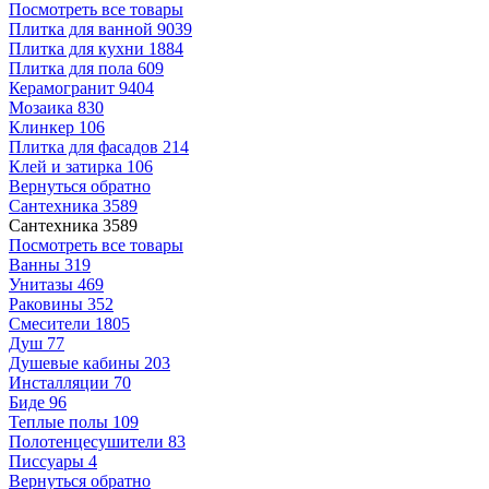
Посмотреть все товары
Плитка для ванной
9039
Плитка для кухни
1884
Плитка для пола
609
Керамогранит
9404
Мозаика
830
Клинкер
106
Плитка для фасадов
214
Клей и затирка
106
Вернуться обратно
Сантехника
3589
Сантехника
3589
Посмотреть все товары
Ванны
319
Унитазы
469
Раковины
352
Смесители
1805
Душ
77
Душевые кабины
203
Инсталляции
70
Биде
96
Теплые полы
109
Полотенцесушители
83
Писсуары
4
Вернуться обратно