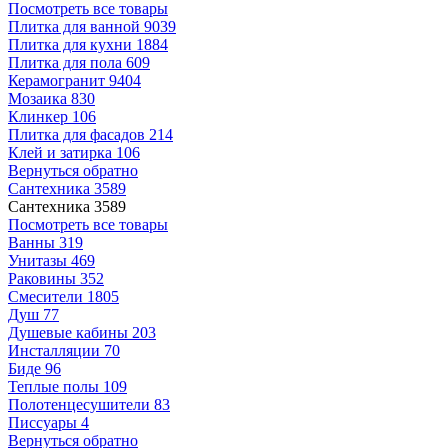
Посмотреть все товары
Плитка для ванной
9039
Плитка для кухни
1884
Плитка для пола
609
Керамогранит
9404
Мозаика
830
Клинкер
106
Плитка для фасадов
214
Клей и затирка
106
Вернуться обратно
Сантехника
3589
Сантехника
3589
Посмотреть все товары
Ванны
319
Унитазы
469
Раковины
352
Смесители
1805
Душ
77
Душевые кабины
203
Инсталляции
70
Биде
96
Теплые полы
109
Полотенцесушители
83
Писсуары
4
Вернуться обратно