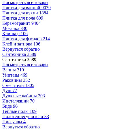
Посмотреть все товары
Плитка для ванной
9039
Плитка для кухни
1884
Плитка для пола
609
Керамогранит
9404
Мозаика
830
Клинкер
106
Плитка для фасадов
214
Клей и затирка
106
Вернуться обратно
Сантехника
3589
Сантехника
3589
Посмотреть все товары
Ванны
319
Унитазы
469
Раковины
352
Смесители
1805
Душ
77
Душевые кабины
203
Инсталляции
70
Биде
96
Теплые полы
109
Полотенцесушители
83
Писсуары
4
Вернуться обратно