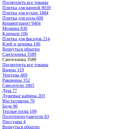
Посмотреть все товары
Плитка для ванной
9039
Плитка для кухни
1884
Плитка для пола
609
Керамогранит
9404
Мозаика
830
Клинкер
106
Плитка для фасадов
214
Клей и затирка
106
Вернуться обратно
Сантехника
3589
Сантехника
3589
Посмотреть все товары
Ванны
319
Унитазы
469
Раковины
352
Смесители
1805
Душ
77
Душевые кабины
203
Инсталляции
70
Биде
96
Теплые полы
109
Полотенцесушители
83
Писсуары
4
Вернуться обратно