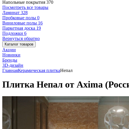
Напольные покрытия
370
Посмотреть все товары
Ламинат
328
Пробковые полы
0
Виниловые полы
16
Паркетная доска
19
Подложки
6
Вернуться обратно
Каталог товаров
Акции
Новинки
Бренды
3D-дизайн
Главная
Керамическая плитка
Непал
Плитка Непал от Axima (Росс