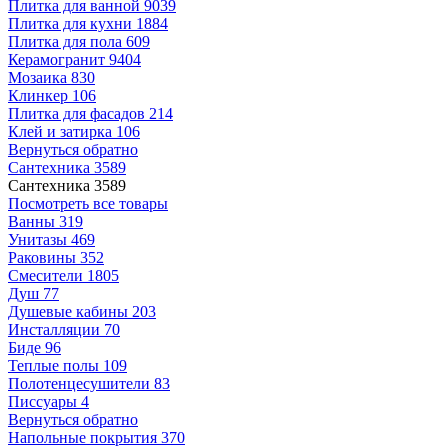
Плитка для ванной
9039
Плитка для кухни
1884
Плитка для пола
609
Керамогранит
9404
Мозаика
830
Клинкер
106
Плитка для фасадов
214
Клей и затирка
106
Вернуться обратно
Сантехника
3589
Сантехника
3589
Посмотреть все товары
Ванны
319
Унитазы
469
Раковины
352
Смесители
1805
Душ
77
Душевые кабины
203
Инсталляции
70
Биде
96
Теплые полы
109
Полотенцесушители
83
Писсуары
4
Вернуться обратно
Напольные покрытия
370