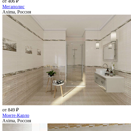
от 406 ₽
Мегаполис
Axima, Россия
от 849 ₽
Монте-Карло
Axima, Россия