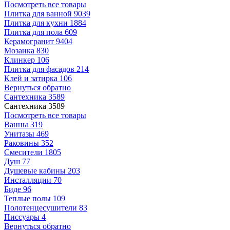
Посмотреть все товары
Плитка для ванной
9039
Плитка для кухни
1884
Плитка для пола
609
Керамогранит
9404
Мозаика
830
Клинкер
106
Плитка для фасадов
214
Клей и затирка
106
Вернуться обратно
Сантехника
3589
Сантехника
3589
Посмотреть все товары
Ванны
319
Унитазы
469
Раковины
352
Смесители
1805
Душ
77
Душевые кабины
203
Инсталляции
70
Биде
96
Теплые полы
109
Полотенцесушители
83
Писсуары
4
Вернуться обратно