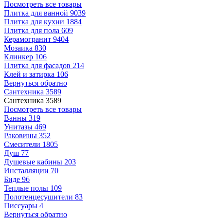
Посмотреть все товары
Плитка для ванной
9039
Плитка для кухни
1884
Плитка для пола
609
Керамогранит
9404
Мозаика
830
Клинкер
106
Плитка для фасадов
214
Клей и затирка
106
Вернуться обратно
Сантехника
3589
Сантехника
3589
Посмотреть все товары
Ванны
319
Унитазы
469
Раковины
352
Смесители
1805
Душ
77
Душевые кабины
203
Инсталляции
70
Биде
96
Теплые полы
109
Полотенцесушители
83
Писсуары
4
Вернуться обратно