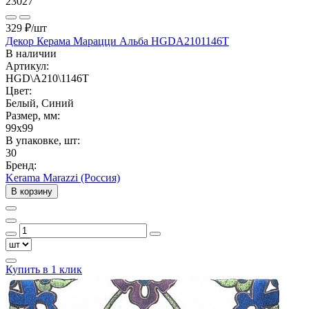
23027
329 ₽
/шт
Декор Керама Марацци Альба HGDA2101146T
В наличии
Артикул:
HGD\A210\1146T
Цвет:
Белый, Синий
Размер, мм:
99x99
В упаковке, шт:
30
Бренд:
Kerama Marazzi (Россия)
В корзину
Купить в 1 клик