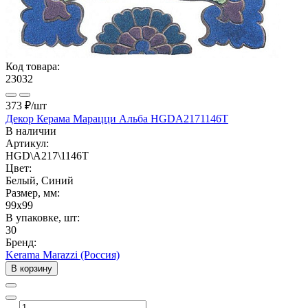
Код товара:
23032
373 ₽
/шт
Декор Керама Марацци Альба HGDA2171146T
В наличии
Артикул:
HGD\A217\1146T
Цвет:
Белый, Синий
Размер, мм:
99x99
В упаковке, шт:
30
Бренд:
Kerama Marazzi (Россия)
В корзину