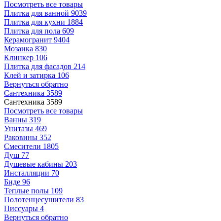
Посмотреть все товары
Плитка для ванной
9039
Плитка для кухни
1884
Плитка для пола
609
Керамогранит
9404
Мозаика
830
Клинкер
106
Плитка для фасадов
214
Клей и затирка
106
Вернуться обратно
Сантехника
3589
Сантехника
3589
Посмотреть все товары
Ванны
319
Унитазы
469
Раковины
352
Смесители
1805
Душ
77
Душевые кабины
203
Инсталляции
70
Биде
96
Теплые полы
109
Полотенцесушители
83
Писсуары
4
Вернуться обратно