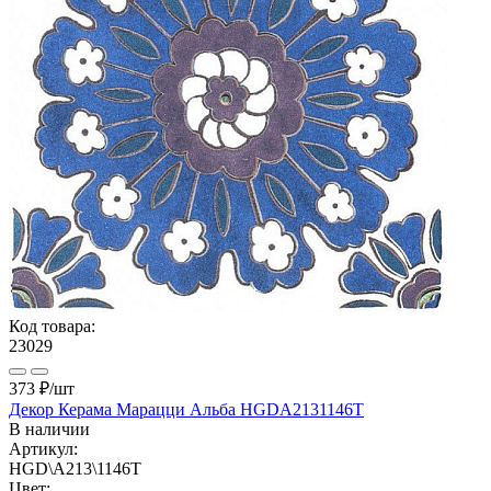
Код товара:
23029
373 ₽
/шт
Декор Керама Марацци Альба HGDA2131146T
В наличии
Артикул:
HGD\A213\1146T
Цвет: