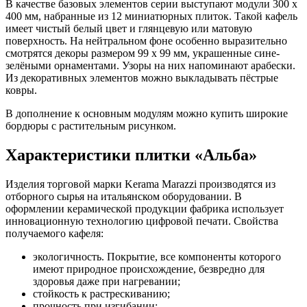
В качестве базовых элементов серии выступают модули 300 х
400 мм, набранные из 12 миниатюрных плиток. Такой кафель
имеет чистый белый цвет и глянцевую или матовую
поверхность. На нейтральном фоне особенно выразительно
смотрятся декоры размером 99 х 99 мм, украшенные сине-
зелёными орнаментами. Узоры на них напоминают арабески.
Из декоративных элементов можно выкладывать пёстрые
ковры.
В дополнение к основным модулям можно купить широкие
бордюры с растительным рисунком.
Характеристики плитки «Альба»
Изделия торговой марки Kerama Marazzi производятся из
отборного сырья на итальянском оборудовании. В
оформлении керамической продукции фабрика использует
инновационную технологию цифровой печати. Свойства
получаемого кафеля:
экологичность. Покрытие, все компоненты которого
имеют природное происхождение, безвредно для
здоровья даже при нагревании;
стойкость к растрескиванию;
прочность при изгибании;