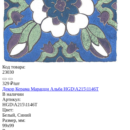
Код товара:
23030
329 ₽
/шт
Декор Керама Марацци Альба HGD\A215\1146T
В наличии
Артикул:
HGD\A215\1146T
Цвет:
Белый, Синий
Размер, мм:
99x99