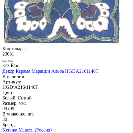
Код товара:
23031
373 ₽
/шт
Декор Керама Марацци Альба HGDA2161146T
В наличии
Артикул:
HGD\A216\1146T
Цвет:
Белый, Синий
Размер, мм:
99x99
В упаковке, шт:
30
Бренд:
Kerama Marazzi (Россия)