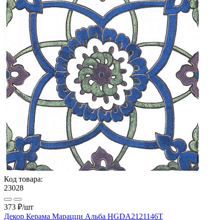
Код товара:
23028
373 ₽
/шт
Декор Керама Марацци Альба HGDA2121146T