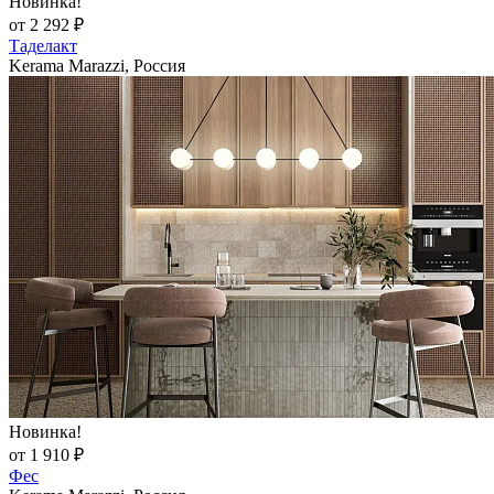
Новинка!
от 2 292 ₽
Таделакт
Kerama Marazzi, Россия
Новинка!
от 1 910 ₽
Фес