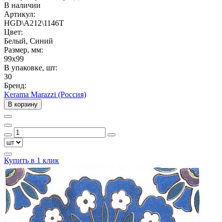
В наличии
Артикул:
HGD\A212\1146T
Цвет:
Белый, Синий
Размер, мм:
99x99
В упаковке, шт:
30
Бренд:
Kerama Marazzi (Россия)
В корзину
Купить в 1 клик