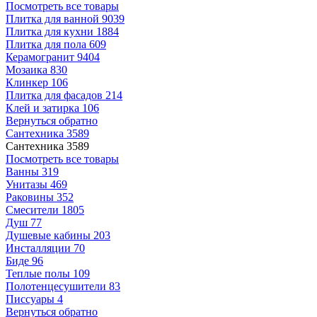
Посмотреть все товары
Плитка для ванной
9039
Плитка для кухни
1884
Плитка для пола
609
Керамогранит
9404
Мозаика
830
Клинкер
106
Плитка для фасадов
214
Клей и затирка
106
Вернуться обратно
Сантехника
3589
Сантехника
3589
Посмотреть все товары
Ванны
319
Унитазы
469
Раковины
352
Смесители
1805
Душ
77
Душевые кабины
203
Инсталляции
70
Биде
96
Теплые полы
109
Полотенцесушители
83
Писсуары
4
Вернуться обратно