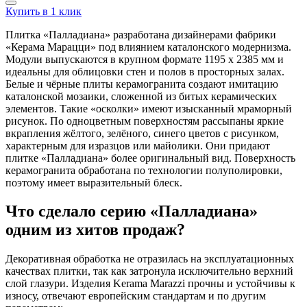
Купить в 1 клик
Плитка «Палладиана» разработана дизайнерами фабрики
«Керама Марацци» под влиянием каталонского модернизма.
Модули выпускаются в крупном формате 1195 х 2385 мм и
идеальны для облицовки стен и полов в просторных залах.
Белые и чёрные плиты керамогранита создают имитацию
каталонской мозаики, сложенной из битых керамических
элементов. Такие «осколки» имеют изысканный мраморный
рисунок. По одноцветным поверхностям рассыпаны яркие
вкрапления жёлтого, зелёного, синего цветов с рисунком,
характерным для изразцов или майолики. Они придают
плитке «Палладиана» более оригинальный вид. Поверхность
керамогранита обработана по технологии полуполировки,
поэтому имеет выразительный блеск.
Что сделало серию «Палладиана»
одним из хитов продаж?
Декоративная обработка не отразилась на эксплуатационных
качествах плитки, так как затронула исключительно верхний
слой глазури. Изделия Kerama Marazzi прочны и устойчивы к
износу, отвечают европейским стандартам и по другим