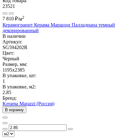
Код товара:
23521
2
7 810 ₽
/м
Керамогранит Керама Марацци Палладиана темный
декорированный
В наличии
Артикул:
SG594202R
Цвет:
Черный
Размер, мм:
1195x2385
В упаковке, шт:
1
В упаковке, м2:
2.85
Бренд:
Kerama Marazzi (Россия)
В корзину