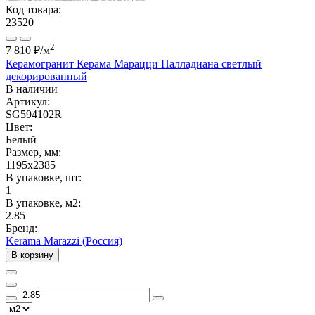
Код товара:
23520
2
7 810 ₽
/м
Керамогранит Керама Марацци Палладиана светлый
декорированный
В наличии
Артикул:
SG594102R
Цвет:
Белый
Размер, мм:
1195x2385
В упаковке, шт:
1
В упаковке, м2:
2.85
Бренд:
Kerama Marazzi (Россия)
В корзину