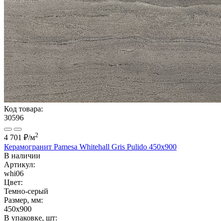
Код товара:
30596
2
4 701 ₽
/м
Керамогранит Pamesa Whitehall Gris Pulido 450x900
В наличии
Артикул:
whi06
Цвет:
Темно-серый
Размер, мм:
450x900
В упаковке, шт: