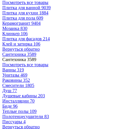
Посмотреть все товары
Плитка для ванной
9039
Плитка для кухни
1884
Плитка для пола
609
Керамогранит
9404
Мозаика
830
Клинкер
106
Плитка для фасадов
214
Клей и затирка
106
Вернуться обратно
Сантехника
3589
Сантехника
3589
Посмотреть все товары
Ванны
319
Унитазы
469
Раковины
352
Смесители
1805
Душ
77
Душевые кабины
203
Инсталляции
70
Биде
96
Теплые полы
109
Полотенцесушители
83
Писсуары
4
Вернуться обратно