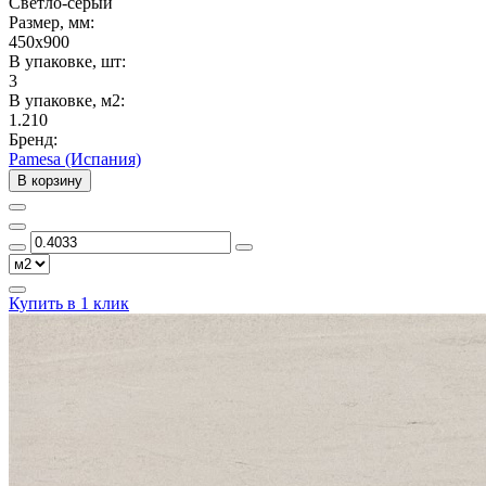
Светло-серый
Размер, мм:
450x900
В упаковке, шт:
3
В упаковке, м2:
1.210
Бренд:
Pamesa (Испания)
В корзину
Купить в 1 клик