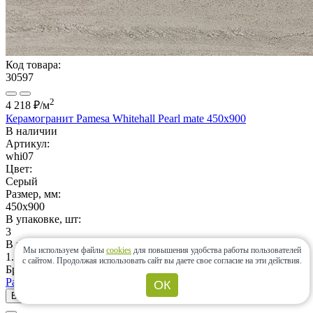
Код товара:
30597
2
4 218 ₽
/м
Керамогранит Pamesa Whitehall Pearl mate 450x900
В наличии
Артикул:
whi07
Цвет:
Серый
Размер, мм:
450x900
В упаковке, шт:
3
В упаковке, м2:
Мы используем файлы
cookies
для повышения удобства работы пользователей
1.210
с сайтом.
Продолжая использовать сайт вы даете свое согласие на эти действия.
Бренд:
Pamesa (Испания)
ОК
В корзину